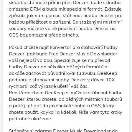
skladbu stáhnete přímo přes Deezer, bude skladba
omezena DRM a bude mít speciální formát. Existuje
způsob, jak vám pomoci stáhnout hudbu Deezer pro
každou příležitost a zařízení. Se staženými místními
soubory můžete volně používat hudbu Deezer na
OBS bez omezení předplatného.
Pokud chcete najít konvertor pro stahování hudby
Deezer, pak bude Free Deezer Music Downloader
vaší nejlepší volbou. Specializuje se na převod
hudby Deezer do několika běžných formátů a
dokáže zachovat původní kvalitu zvuku. DeeKeep
podporuje stahování hudby Deezer v dávce 10X
rychlostí, což výrazně ušetří váš čas.
Prostřednictvím DeeKeep si můžete stáhnout hudbu
Deezer, kterou chcete, do běžných místních souborů
a poté ji přidat do jakéhokoli souboru OBS, který
chcete použít, kdykoli a kdekoli. Níže vám tyto kroky
podrobně ukážeme.
Stáhněte si zdarma Deezer Music Downloader do