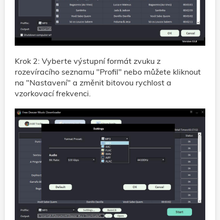
Krok 2: Vyberte výstupní formát zvuku z
rozevíracího seznamu "Profil" nebo můžete kliknout
na "Nastavení" a změnit bitovou rychlost a
vzorkovací frekvenci.