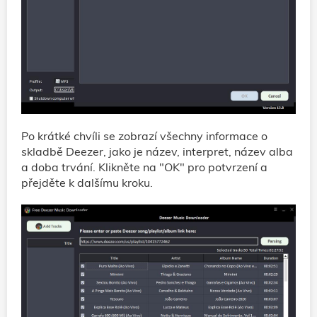
Po krátké chvíli se zobrazí všechny informace o
skladbě Deezer, jako je název, interpret, název alba
a doba trvání. Klikněte na "OK" pro potvrzení a
přejděte k dalšímu kroku.