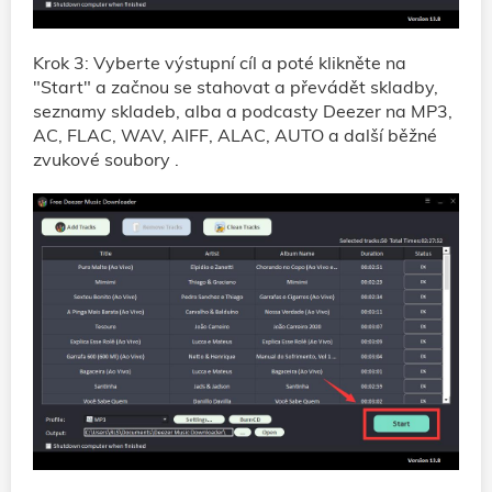
Krok 3: Vyberte výstupní cíl a poté klikněte na
"Start" a začnou se stahovat a převádět skladby,
seznamy skladeb, alba a podcasty Deezer na MP3,
AC, FLAC, WAV, AIFF, ALAC, AUTO a další běžné
zvukové soubory .