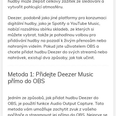
hudby může zlepšit celkový zážitek ze sledování a
vytvořit pohlcující atmosféru.
Deezer, podobně jako jiné platformy pro konzumaci
digitální hudby, jako je Spotify a YouTube Music,
nabízí rozsáhlou sbírku skladeb, ze kterých si
můžete vybrat, takže je pohodlnou volbou pro
přidávání hudby na pozadí k živým přenosům nebo
nahraným videím. Pokud jste uživatelem OBS a
chcete přidat hudbu Deezer do svých streamů nebo
nahrávek, existují dva způsoby, jak tak učinit.
Metoda 1: Přidejte Deezer Music
přímo do OBS
Jedním ze způsobů, jak přidat hudbu Deezer do
OBS, je použití funkce Audio Output Capture. Tato
metoda vám umožňuje zachytit zvuk z vašeho
počítače a streamovat jej přímo do OBS. Nejprve se