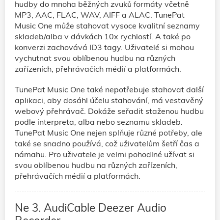
hudby do mnoha běžných zvuků formáty včetně
MP3, AAC, FLAC, WAV, AIFF a ALAC. TunePat
Music One může stahovat vysoce kvalitní seznamy
skladeb/alba v dávkách 10x rychlostí. A také po
konverzi zachovává ID3 tagy. Uživatelé si mohou
vychutnat svou oblíbenou hudbu na různých
zařízeních, přehrávačích médií a platformách.
TunePat Music One také nepotřebuje stahovat další
aplikaci, aby dosáhl účelu stahování, má vestavěný
webový přehrávač. Dokáže seřadit staženou hudbu
podle interpreta, alba nebo seznamu skladeb.
TunePat Music One nejen splňuje různé potřeby, ale
také se snadno používá, což uživatelům šetří čas a
námahu. Pro uživatele je velmi pohodlné užívat si
svou oblíbenou hudbu na různých zařízeních,
přehrávačích médií a platformách.
Ne 3. AudiCable Deezer Audio