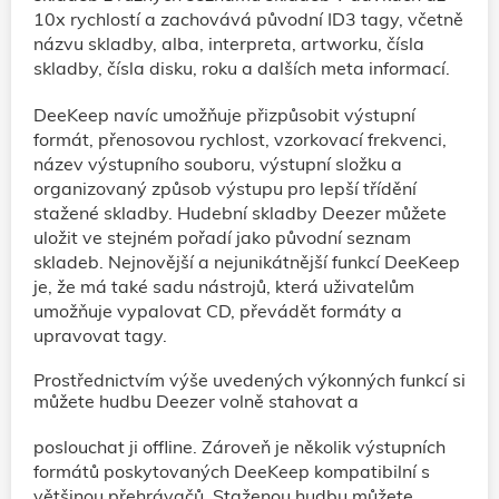
10x rychlostí a zachovává původní ID3 tagy, včetně
názvu skladby, alba, interpreta, artworku, čísla
skladby, čísla disku, roku a dalších meta informací.
DeeKeep navíc umožňuje přizpůsobit výstupní
formát, přenosovou rychlost, vzorkovací frekvenci,
název výstupního souboru, výstupní složku a
organizovaný způsob výstupu pro lepší třídění
stažené skladby. Hudební skladby Deezer můžete
uložit ve stejném pořadí jako původní seznam
skladeb. Nejnovější a nejunikátnější funkcí DeeKeep
je, že má také sadu nástrojů, která uživatelům
umožňuje vypalovat CD, převádět formáty a
upravovat tagy.
Prostřednictvím výše uvedených výkonných funkcí si
můžete hudbu Deezer volně stahovat a
poslouchat ji offline. Zároveň je několik výstupních
formátů poskytovaných DeeKeep kompatibilní s
většinou přehrávačů. Staženou hudbu můžete