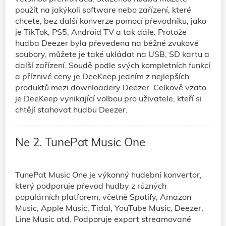
použít na jakýkoli software nebo zařízení, které
chcete, bez další konverze pomocí převodníku, jako
je TikTok, PS5, Android TV a tak dále. Protože
hudba Deezer byla převedena na běžné zvukové
soubory, můžete je také ukládat na USB, SD kartu a
další zařízení. Soudě podle svých kompletních funkcí
a příznivé ceny je DeeKeep jedním z nejlepších
produktů mezi downloadery Deezer. Celkově vzato
je DeeKeep vynikající volbou pro uživatele, kteří si
chtějí stahovat hudbu Deezer.
Ne 2. TunePat Music One
TunePat Music One je výkonný hudební konvertor,
který podporuje převod hudby z různých
populárních platforem, včetně Spotify, Amazon
Music, Apple Music, Tidal, YouTube Music, Deezer,
Line Music atd. Podporuje export streamované