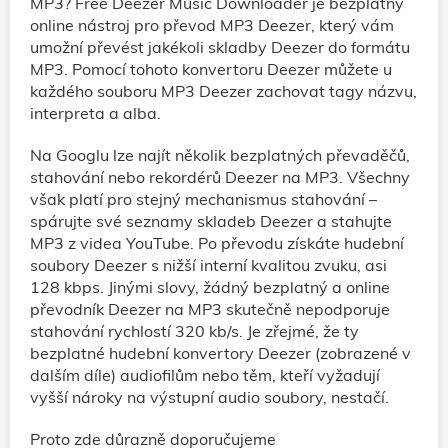
MP3? Free Deezer Music Downloader je bezplatný
online nástroj pro převod MP3 Deezer, který vám
umožní převést jakékoli skladby Deezer do formátu
MP3. Pomocí tohoto konvertoru Deezer můžete u
každého souboru MP3 Deezer zachovat tagy názvu,
interpreta a alba.
Na Googlu lze najít několik bezplatných převaděčů,
stahování nebo rekordérů Deezer na MP3. Všechny
však platí pro stejný mechanismus stahování –
spárujte své seznamy skladeb Deezer a stahujte
MP3 z videa YouTube. Po převodu získáte hudební
soubory Deezer s nižší interní kvalitou zvuku, asi
128 kbps. Jinými slovy, žádný bezplatný a online
převodník Deezer na MP3 skutečně nepodporuje
stahování rychlostí 320 kb/s. Je zřejmé, že ty
bezplatné hudební konvertory Deezer (zobrazené v
dalším díle) audiofilům nebo těm, kteří vyžadují
vyšší nároky na výstupní audio soubory, nestačí.
Proto zde důrazně doporučujeme