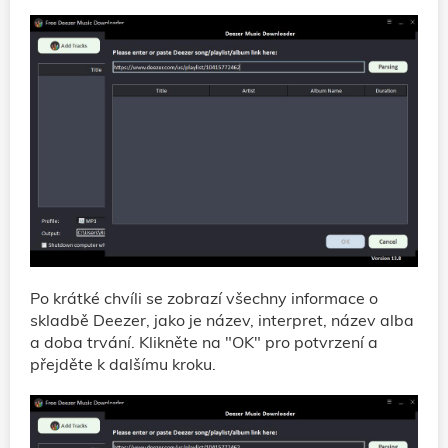
Po krátké chvíli se zobrazí všechny informace o
skladbě Deezer, jako je název, interpret, název alba
a doba trvání. Klikněte na "OK" pro potvrzení a
přejděte k dalšímu kroku.