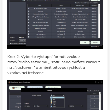
Krok 2: Vyberte výstupní formát zvuku z
rozevíracího seznamu „Profil“ nebo můžete kliknout
na „Nastavení“ a změnit bitovou rychlost a
vzorkovací frekvenci.