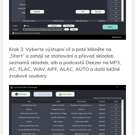
Krok 3: Vyberte výstupní cíl a poté klikněte na
„Start“ a zahájí se stahování a převod skladeb,
seznamů skladeb, alb a podcastů Deezer na MP3,
AC, FLAC, WAV, AIFF, ALAC, AUTO a další běžné
zvukové soubory.