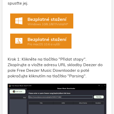
spusťte jej.
Bezplatné stažení
Windows 10/8.1/8/7/Vista/XP
Bezplatné stažení
Pro macOS 10.6 a vyšší
Krok 1: Klikněte na tlačítko "Přidat stopy".
Zkopírujte a vložte adresu URL skladby Deezer do
pole Free Deezer Music Downloader a poté
pokračujte kliknutím na tlačítko "Parsing".