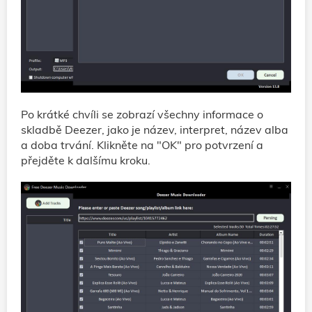
Po krátké chvíli se zobrazí všechny informace o
skladbě Deezer, jako je název, interpret, název alba
a doba trvání. Klikněte na "OK" pro potvrzení a
přejděte k dalšímu kroku.