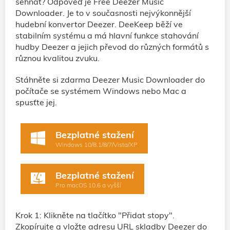
sehnat? Odpověď je Free Deezer Music
Downloader. Je to v současnosti nejvýkonnější
hudební konvertor Deezer. DeeKeep běží ve
stabilním systému a má hlavní funkce stahování
hudby Deezer a jejich převod do různých formátů s
různou kvalitou zvuku.
Stáhněte si zdarma Deezer Music Downloader do
počítače se systémem Windows nebo Mac a
spusťte jej.
Bezplatné stažení
Windows 10/8.1/8/7/Vista/XP
Bezplatné stažení
Pro macOS 10.6 a vyšší
Krok 1: Klikněte na tlačítko "Přidat stopy".
Zkopírujte a vložte adresu URL skladby Deezer do