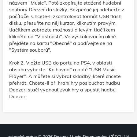
názvem "Music". Poté zkopírujte stažené hudební
soubory Deezer do složky. Bezpečně jej odeberte z
počítače. Chcete-li zkontrolovat formát USB flash
disku, přesuňte na něj kurzor, kliknutím pravým
tlačítkem zobrazte možnosti a levým tlačítkem
klikněte na "Vlastnosti". Ve vyskakovacím okně
přejděte na kartu "Obecné" a podívejte se na
"Systém souborů".
Krok 2. Vložte USB do portu na PS4, v oblasti
obsahu vyberte "Knihovna" a poté "USB Music
Player". A můžete si vybrat skladby, které chcete
přehrát. Chcete-li při hraní hry poslouchat hudbu
Deezer, stačí vypnout zvuk hry a spustit hudbu
Deezer.
autorská práva ©
2026 Deezer-Music-Downloader. VŠECHNA