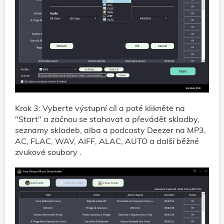
Krok 3: Vyberte výstupní cíl a poté klikněte na
"Start" a začnou se stahovat a převádět skladby,
seznamy skladeb, alba a podcasty Deezer na MP3,
AC, FLAC, WAV, AIFF, ALAC, AUTO a další běžné
zvukové soubory .