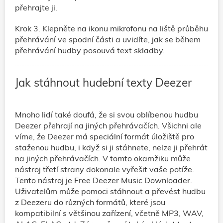
přehrajte ji.
Krok 3. Klepněte na ikonu mikrofonu na liště průběhu
přehrávání ve spodní části a uvidíte, jak se během
přehrávání hudby posouvá text skladby.
Jak stáhnout hudební texty Deezer
Mnoho lidí také doufá, že si svou oblíbenou hudbu
Deezer přehrají na jiných přehrávačích. Všichni ale
víme, že Deezer má speciální formát úložiště pro
staženou hudbu, i když si ji stáhnete, nelze ji přehrát
na jiných přehrávačích. V tomto okamžiku může
nástroj třetí strany dokonale vyřešit vaše potíže.
Tento nástroj je Free Deezer Music Downloader.
Uživatelům může pomoci stáhnout a převést hudbu
z Deezeru do různých formátů, které jsou
kompatibilní s většinou zařízení, včetně MP3, WAV,