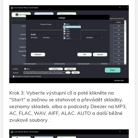
Krok 3: Vyberte výstupní cíl a poté klikněte na
"Start" a začnou se stahovat a převádět skladby,
seznamy skladeb, alba a podcasty Deezer na MP3,
AC, FLAC, WAV, AIFF, ALAC, AUTO a další běžné
zvukové soubory .