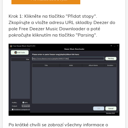
Krok 1: Klikněte na tlačítko "Přidat stopy".
Zkopírujte a vložte adresu URL skladby Deezer do
pole Free Deezer Music Downloader a poté
pokračujte kliknutím na tlačítko "Parsing".
Po krátké chvíli se zobrazí všechny informace o