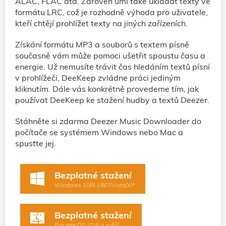
ALAC, FLAC atd. Zároveň umí také ukládat texty ve
formátu LRC, což je rozhodně výhoda pro uživatele,
kteří chtějí prohlížet texty na jiných zařízeních.
Získání formátu MP3 a souborů s textem písně
současně vám může pomoci ušetřit spoustu času a
energie. Už nemusíte trávit čas hledáním textů písní
v prohlížeči, DeeKeep zvládne práci jediným
kliknutím. Dále vás konkrétně provedeme tím, jak
používat DeeKeep ke stažení hudby a textů Deezer.
Stáhněte si zdarma Deezer Music Downloader do
počítače se systémem Windows nebo Mac a
spusťte jej.
Bezplatné stažení
Windows 10/8.1/8/7/Vista/XP
Bezplatné stažení
Pro macOS 10.6 a vyšší