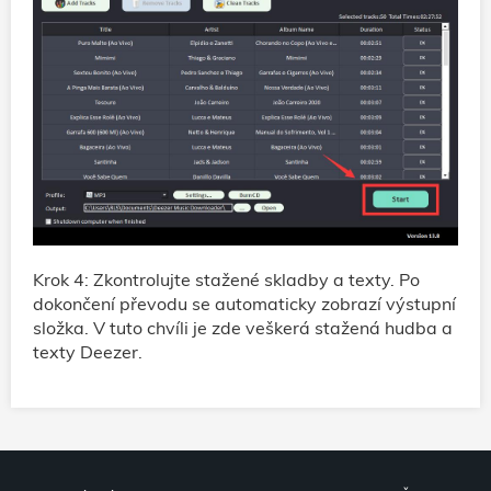
Krok 4: Zkontrolujte stažené skladby a texty. Po
dokončení převodu se automaticky zobrazí výstupní
složka. V tuto chvíli je zde veškerá stažená hudba a
texty Deezer.