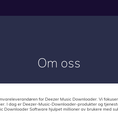
Om oss
vareleverandøren for Deezer Music Downloader. Vi fokuse
r. I dag er Deezer-Music-Downloader-produkter og tjenester
sic Downloader Software hjulpet millioner av brukere med suk