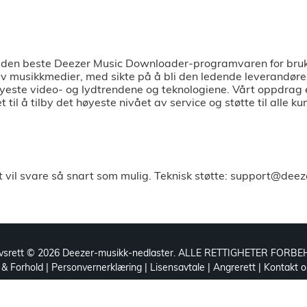
le den beste Deezer Music Downloader-programvaren for br
 av musikkmedier, med sikte på å bli den ledende leverandør
yeste video- og lydtrendene og teknologiene. Vårt oppdrag er
et til å tilby det høyeste nivået av service og støtte til alle ku
rt vil svare så snart som mulig. Teknisk støtte: support@d
vsrett ©
2026 Deezer-musikk-nedlaster. ALLE RETTIGHETER FORBE
 & Forhold
|
Personvernerklæring
|
Lisensavtale
|
Angrerett
|
Kontakt o