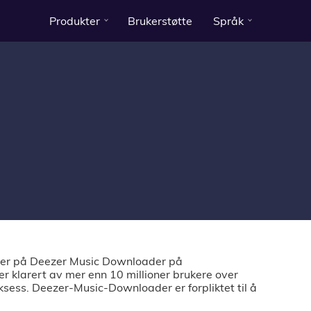
Produkter
Brukerstøtte
Språk
rer på Deezer Music Downloader på
 klarert av mer enn 10 millioner brukere over
sess. Deezer-Music-Downloader er forpliktet til å