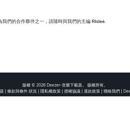
為我們的合作夥伴之一，請隨時與我們的主編
Rlslee
.
版權 ©
2026 Deezer-音樂下載器。 版權所有。
載器
|
條款與條件 狀況
|
隱私權政策
|
授權協議
|
退款政策
|
聯絡我們
|
De